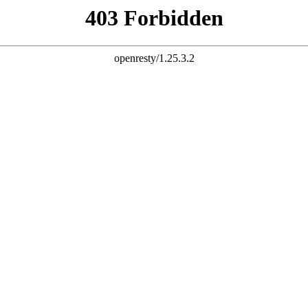
首页
中国凯发
资讯报道
解决疑难经济纠纷为
以专业实效捍卫您的合法权益